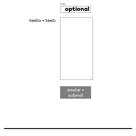
re:
texto • text:
enviar •
submit